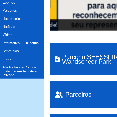
Eventos
Parceiros
Documentos
Notícias
Vídeos
Informativo A Guilhotina
Benefícios
Parceria SEESSFIR
Contato
Wandscheer Park
Ata Audiência Piso da
Enfermagem Iniciativa
Privada
Parceiros