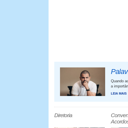
Palav
Quando ac
a importâ
LEIA MAIS
Diretoria
Conven
Acordo