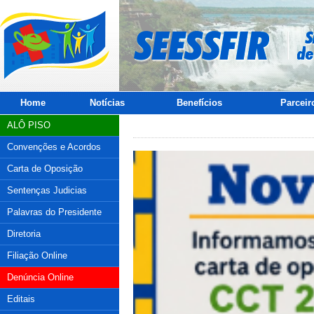
Home
Notícias
Benefícios
Parceir
ALÔ PISO
Convenções e Acordos
Carta de Oposição
Sentenças Judicias
Palavras do Presidente
Diretoria
Filiação Online
Denúncia Online
Editais