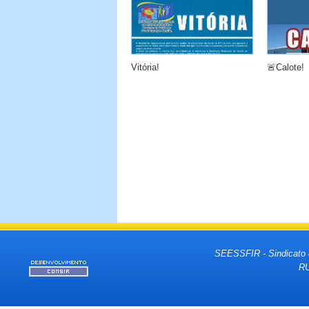
Vitória!
🚨Calote!
SEESSFIR - Sindicato 
RU