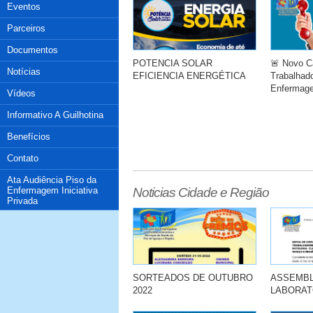
Eventos
Parceiros
Documentos
POTENCIA SOLAR
🚨 Novo C
Notícias
EFICIENCIA ENERGÉTICA
Trabalhad
Enfermag
Vídeos
Informativo A Guilhotina
Benefícios
Contato
Ata Audiência Piso da
Enfermagem Iniciativa
Noticias Cidade e Região
Privada
SORTEADOS DE OUTUBRO
ASSEMBL
2022
LABORAT