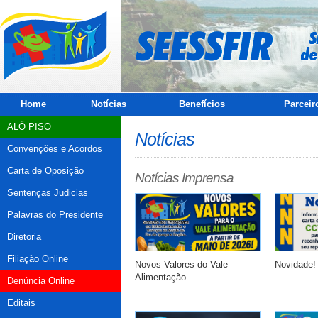
Home
Notícias
Benefícios
Parceir
ALÔ PISO
Notícias
Convenções e Acordos
Carta de Oposição
Notícias Imprensa
Sentenças Judicias
Palavras do Presidente
Diretoria
Filiação Online
Novos Valores do Vale
Novidade!
Alimentação
Denúncia Online
Editais