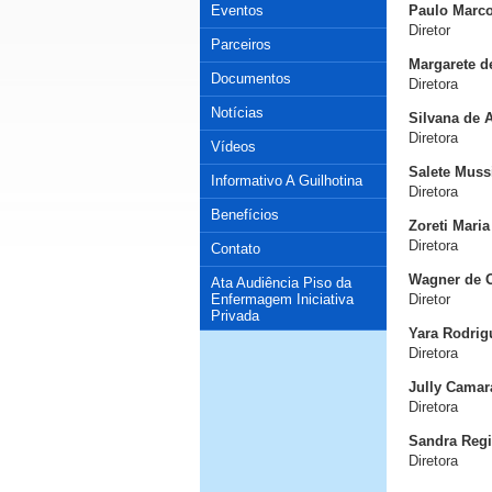
Eventos
Paulo Marco
Diretor
Parceiros
Margarete d
Documentos
Diretora
Notícias
Silvana de 
Diretora
Vídeos
Salete Muss
Informativo A Guilhotina
Diretora
Benefícios
Zoreti Maria
Diretora
Contato
Wagner de O
Ata Audiência Piso da
Enfermagem Iniciativa
Diretor
Privada
Yara Rodrig
Diretora
Jully Camar
Diretora
Sandra Regi
Diretora