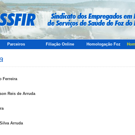
Parceiros
Filiação Online
Homologação Foz
Hom
ia
 Ferreira
son Reis de Arruda
ra
Silva Arruda