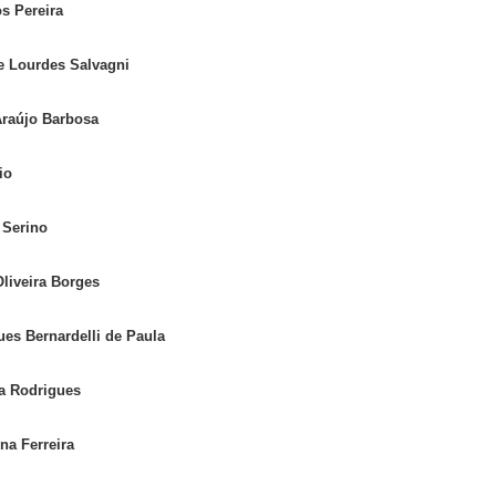
s Pereira
e Lourdes Salvagni
Araújo Barbosa
io
 Serino
liveira Borges
ues Bernardelli de Paula
a Rodrigues
na Ferreira