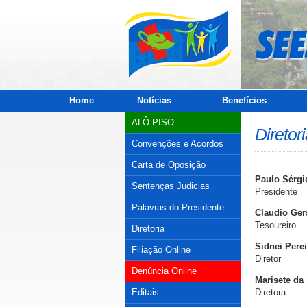
Home
Notícias
Benefícios
ALÔ PISO
Diretor
Convenções e Acordos
Carta de Oposição
Paulo Sérgio
Sentenças Judicias
Presidente
Palavras do Presidente
Claudio Ger
Tesoureiro
Diretoria
Sidnei Perei
Filiação Online
Diretor
Denúncia Online
Marisete da 
Editais
Diretora