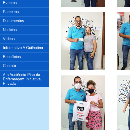
Eventos
Parceiros
Documentos
Notícias
Vídeos
Informativo A Guilhotina
Benefícios
Contato
Ata Audiência Piso da
Enfermagem Iniciativa
Privada