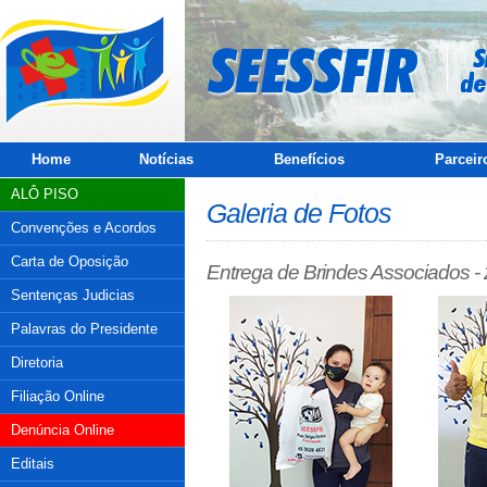
Home
Notícias
Benefícios
Parceir
ALÔ PISO
Galeria de Fotos
Convenções e Acordos
Carta de Oposição
Entrega de Brindes Associados -
Sentenças Judicias
Palavras do Presidente
Diretoria
Filiação Online
Denúncia Online
Editais