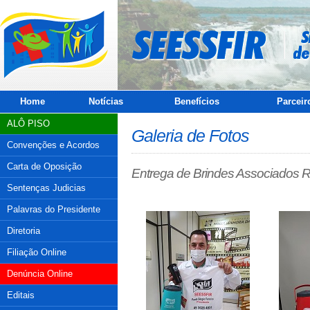
Home
Notícias
Benefícios
Parceir
ALÔ PISO
Galeria de Fotos
Convenções e Acordos
Carta de Oposição
Entrega de Brindes Associados 
Sentenças Judicias
Palavras do Presidente
Diretoria
Filiação Online
Denúncia Online
Editais