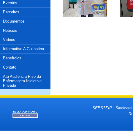
Eventos
Parceiros
Documentos
Notícias
Vídeos
Informativo A Guilhotina
Benefícios
Contato
Ata Audiência Piso da
Enfermagem Iniciativa
Privada
SEESSFIR - Sindicato 
RU