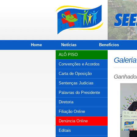
Home
Notícias
Benefícios
ALÔ PISO
Galeria
Convenções e Acordos
Carta de Oposição
Ganhador
Sentenças Judicias
Palavras do Presidente
Diretoria
Filiação Online
Denúncia Online
Editais