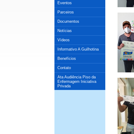
Eventos
Parceiros
Documentos
Notícias
Vídeos
Informativo A Guilhotina
Benefícios
Contato
Ata Audiência Piso da
Enfermagem Iniciativa
Privada